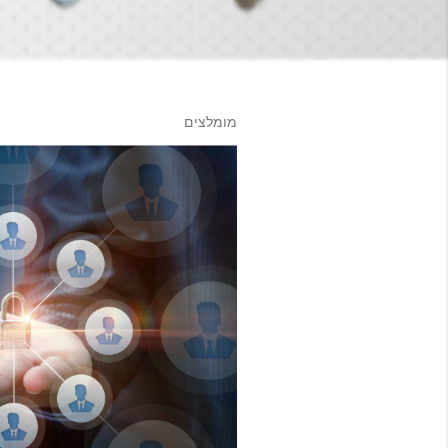
מומלצים
ר
ש
ו
מ
ו
ת